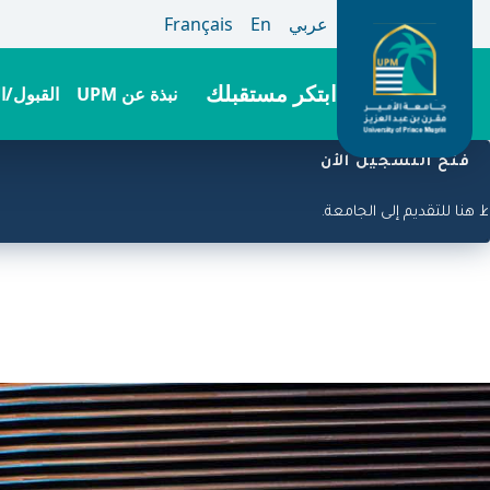
عربي
En
Français
ابتكر مستقبلك
نبذة عن UPM
القبول/ا
تجاوز
فتح التسجيل الأن
إلى
المحتوى
ح! اضغط هنا للتقديم إلى الجامعة.
الرئيسي