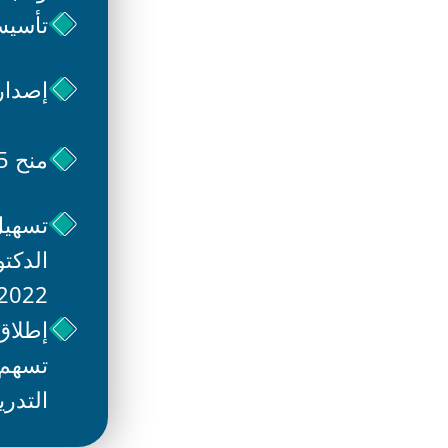
تأسيس
منح 25 حافزًا بحثيًا محفزًا.
الدكتو
2022-2023 و2023-2024
إطلاق 
تسهم 
التدر