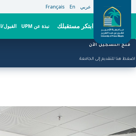
عربي
En
Français
ابتكر مستقبلك
نبذة عن UPM
القبول/ا
تجاوز
فتح التسجيل الأن
إلى
المحتوى
لآن مفتوح! اضغط هنا للتقديم إلى الجامعة.
الرئيسي