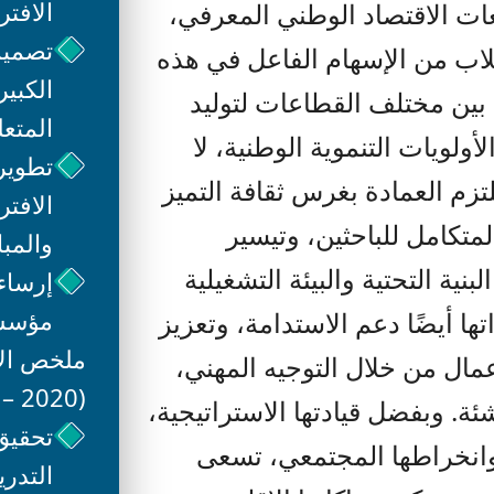
الافتر
ت الاقتصاد الوطني المعرفي،
تصميم
طلاب من الإسهام الفاعل في هذه
ق بين مختلف القطاعات لتوليد
المتعل
لويات التنموية الوطنية، لا
تطوير 
رؤية المملكة العربية السعودية 2030. تلتزم العمادة بغرس ثقافة التميز
الافت
المتكامل للباحثين، وتيسير
والمبا
نية التحتية والبيئة التشغيلية
إرساء
مؤسسا
ها أيضًا دعم الاستدامة، وتعزيز
ملخص الإن
مال من خلال التوجيه المهني،
(2020 – 2024):
ئة. وبفضل قيادتها الاستراتيجية،
 وانخراطها المجتمعي، تسعى
التدري