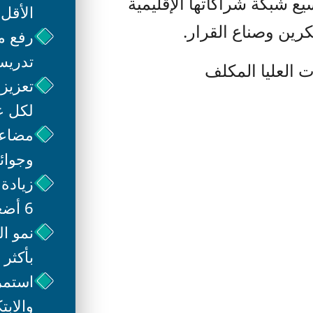
ع شبكة شراكاتها الإقليمية
الأقل 
كرين وصناع القرار.
رفع م
تدريس ب
ت العليا المكلف
تعزيز
لكل عض
مضاعف
وجوائز ال
زيادة
6 أضعاف. ​
نمو ا
بأكثر من 0
استمر
والاب